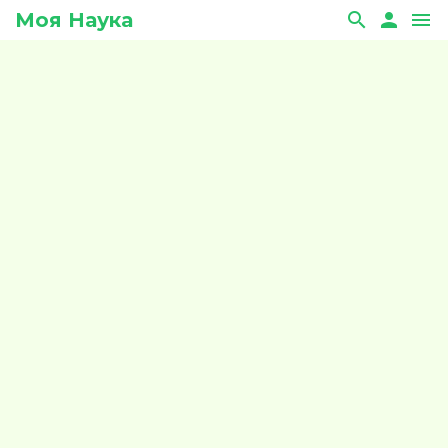
Моя Наука
search
person
menu