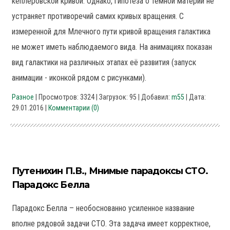
кеплеровской кривой. Однако, гипотеза о темной материи не
устраняет противоречий самих кривых вращения. С
измеренной для Млечного пути кривой вращения галактика
не может иметь наблюдаемого вида. На анимациях показан
вид галактики на различных этапах её развития (запуск
анимации - иконкой рядом с рисунками).
Разное
| Просмотров: 3324 | Загрузок: 95 | Добавил:
m55
| Дата:
29.01.2016
|
Комментарии (0)
Путенихин П.В., Мнимые парадоксы СТО.
Парадокс Белла
Парадокс Белла – необоснованно усиленное название
вполне рядовой задачи СТО. Эта задача имеет корректное,