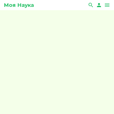
Моя Наука
search
person
menu