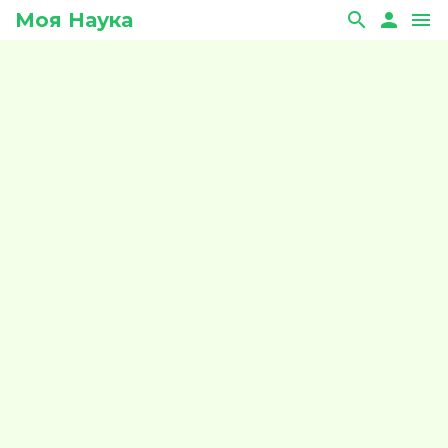
Моя Наука
search
person
menu