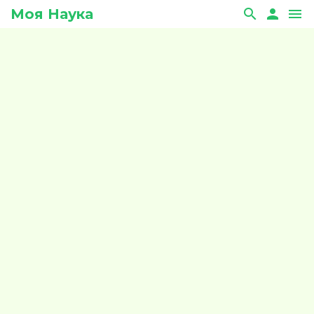
Моя Наука
search
person
menu