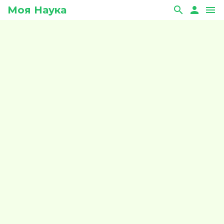
Моя Наука
search
person
menu