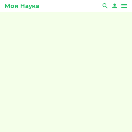
Моя Наука
search
person
menu