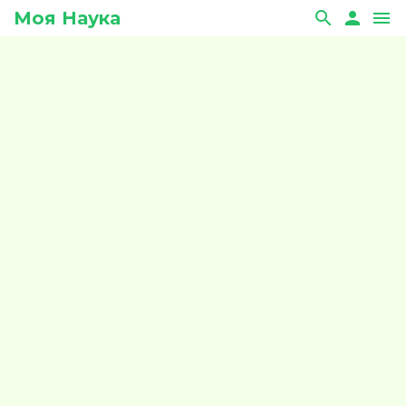
Моя Наука
search
person
menu