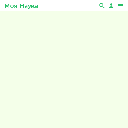
Моя Наука
search
person
menu