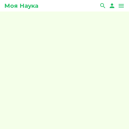
Моя Наука
search
person
menu