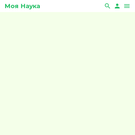
Моя Наука
search
person
menu