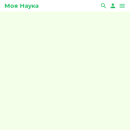
Моя Наука
search
person
menu