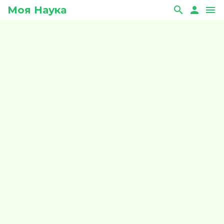
Моя Наука
search
person
menu