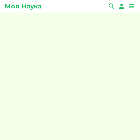
Моя Наука
search
person
menu