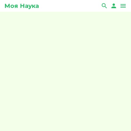
Моя Наука
search
person
menu