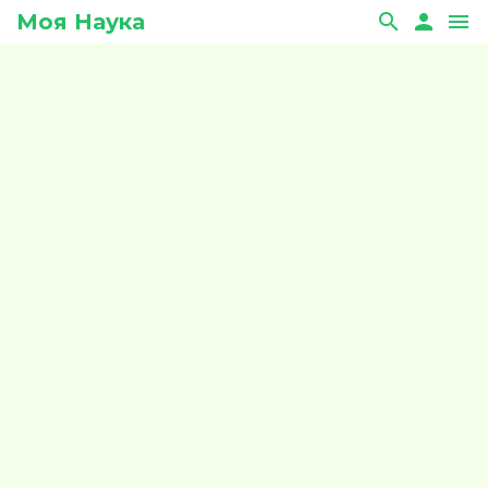
Моя Наука
search
person
menu