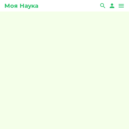
Моя Наука
search
person
menu