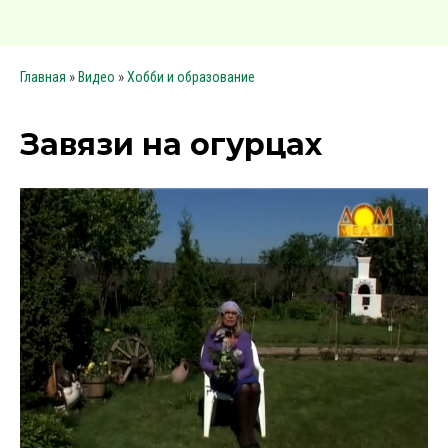
»
»
Главная
Видео
Хобби и образование
Завязи на огурцах