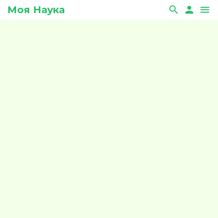
Моя Наука
search
person
menu