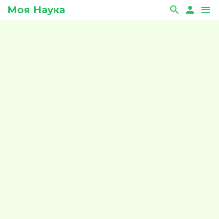
Моя Наука
search
person
menu