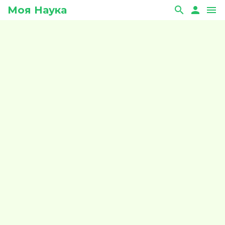
Моя Наука
search
person
menu