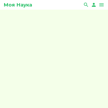
Моя Наука
search
person
menu