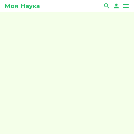
Моя Наука
search
person
menu