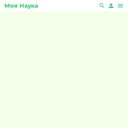
Моя Наука
search
person
menu