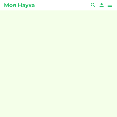
Моя Наука
search
person
menu