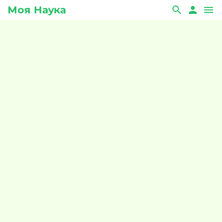
Моя Наука
search
person
menu