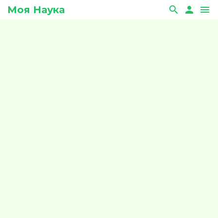
Моя Наука
search
person
menu