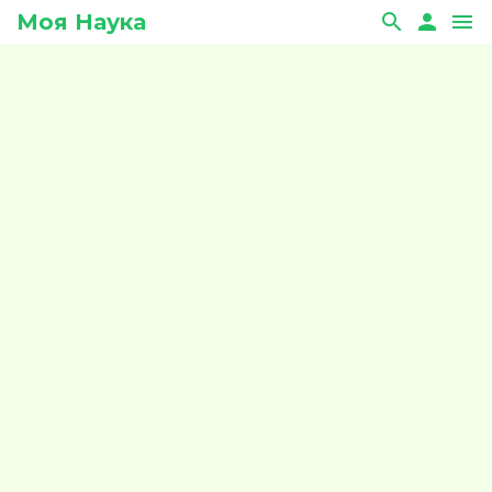
Моя Наука
search
person
menu