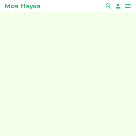
Моя Наука
search
person
menu