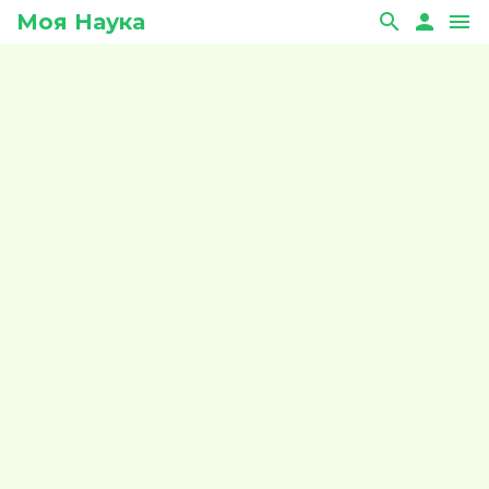
Моя Наука
search
person
menu