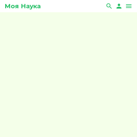
Моя Наука
search
person
menu