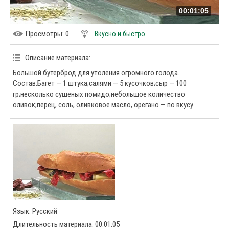
00:01:05
Просмотры
: 0
Вкусно и быстро
Описание материала
:
Большой бутерброд для утоления огромного голода.
Состав:Багет — 1 штука;салями — 5 кусочков;сыр — 100
гр;несколько сушеных помидо;небольшое количество
оливок;перец, соль, оливковое масло, орегано — по вкусу.
Язык
: Русский
Длительность материала
: 00:01:05