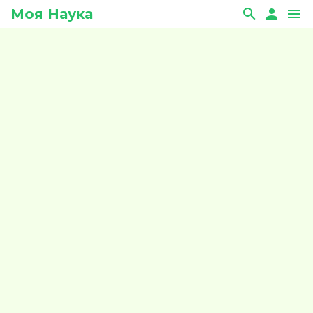
Моя Наука
search
person
menu