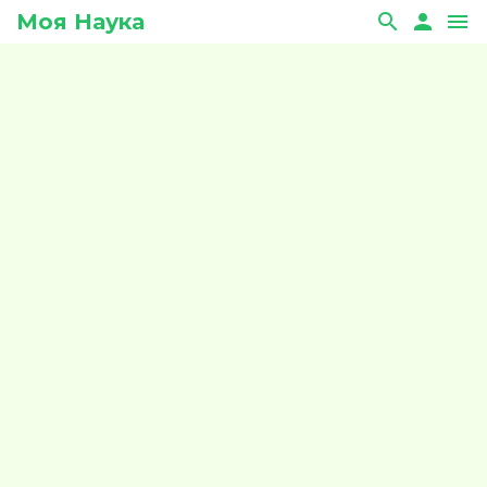
Моя Наука
search
person
menu