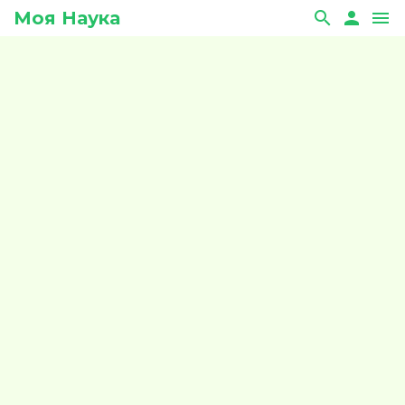
Моя Наука
search
person
menu