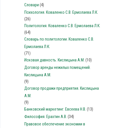
Словари
(4)
Психология. Коваленко С.В. Ермолаева Л.К.
(26)
Политология. Коваленко С.В. Ермолаева Л.К.
(64)
Словарь по политологии. Коваленко С.В.
Ермолаева Л.К.
(71)
Исковая давность. Кислицына А.М.
(10)
Договор аренды нежилых помещений.
Кислицына А.М.
(9)
Договор продажи предприятия. Кислицына
А.М.
(9)
Банковский маркетинг. Евсеева Н.В.
(13)
Философия. Ерахтин А.В.
(34)
Правовое обеспечение экономии в