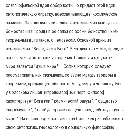
славянофильской идеи соборности, но придает этой идеи
онтологическую окраску, всеохватывающее, космическое
значение. Онтологической основой всеединства выступает
божественная Троица в её связи со всеми божественными
твореньями и , главное, с человеком. Основной принцип
всеединства: "Всё едино в Боге”. Всеединство – это, прежде
всего, единство творца и творения. Основой и сущностью
мира является ''душа мира '' – София, которую следует
рассматривать как связывающее звено между творцом и
творением, придающее общность Богу, миру и человеку. Бог
у Соловьева лишен антропоморфных черт. Философ
характеризует Бога как '' космический разум '', '' существо
сверхличное '', '' особую организующую силу, действующую в
мире ''. На основе идеи всеединства Соловьев разрабатывает
свою онтологию, гносеологию и социальную философию.