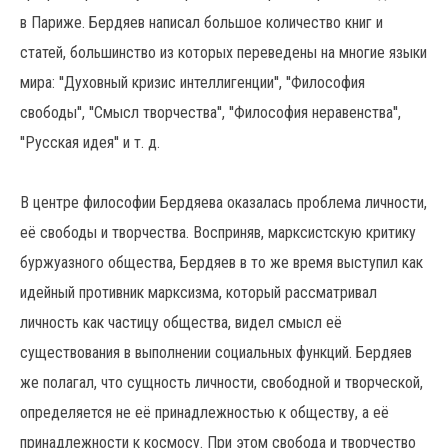
в Париже. Бердяев написал большое количество книг и
статей, большинство из которых переведены на многие языки
мира: ''Духовный кризис интеллигенции'', ''Философия
свободы'', ''Смысл творчества'', ''Философия неравенства'',
''Русская идея'' и т. д.
В центре философии Бердяева оказалась проблема личности,
её свободы и творчества. Восприняв, марксистскую критику
буржуазного общества, Бердяев в то же время выступил как
идейный противник марксизма, который рассматривал
личность как частицу общества, видел смысл её
существования в выполнении социальных функций. Бердяев
же полагал, что сущность личности, свободной и творческой,
определяется не её принадлежностью к обществу, а её
принадлежности к космосу. При этом свобода и творчество