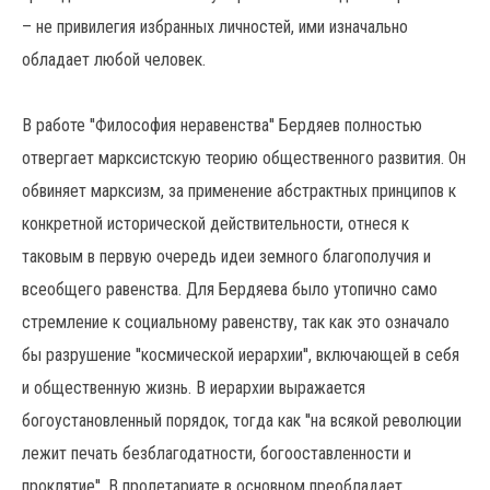
– не привилегия избранных личностей, ими изначально
обладает любой человек.
В работе ''Философия неравенства'' Бердяев полностью
отвергает марксистскую теорию общественного развития. Он
обвиняет марксизм, за применение абстрактных принципов к
конкретной исторической действительности, отнеся к
таковым в первую очередь идеи земного благополучия и
всеобщего равенства. Для Бердяева было утопично само
стремление к социальному равенству, так как это означало
бы разрушение ''космической иерархии'', включающей в себя
и общественную жизнь. В иерархии выражается
богоустановленный порядок, тогда как ''на всякой революции
лежит печать безблагодатности, богооставленности и
проклятие''. В пролетариате в основном преобладает