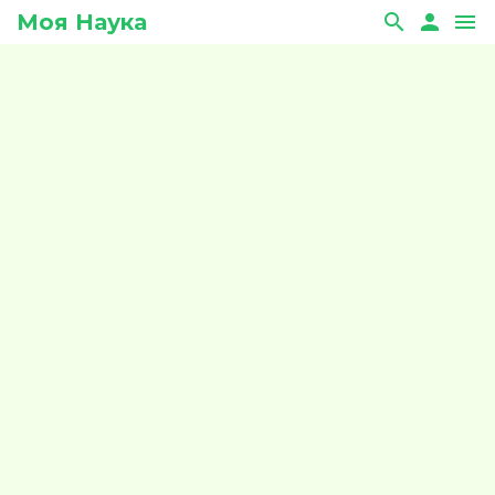
Моя Наука
search
person
menu