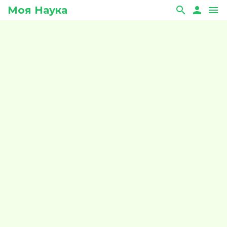
Моя Наука
search
person
menu