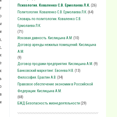
и
Психология. Коваленко С.В. Ермолаева Л.К.
(26)
т
Политология. Коваленко С.В. Ермолаева Л.К.
(64)
р
Словарь по политологии. Коваленко С.В.
м
Ермолаева Л.К.
и
(71)
Исковая давность. Кислицына А.М.
(10)
,
Договор аренды нежилых помещений. Кислицына
,
А.М.
х
(9)
е
Договор продажи предприятия. Кислицына А.М.
(9)
х
Банковский маркетинг. Евсеева Н.В.
(13)
Философия. Ерахтин А.В.
(34)
ь
Правовое обеспечение экономии в Российской
о
Федерации. Кислицына А.М.
а
(68)
и
БЖД Безопасность жизнедеятельности
(29)