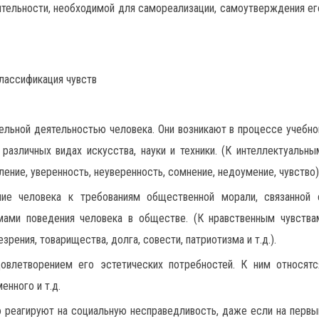
еятельности, необходимой для самореализации, самоутверждения ег
лассификация чувств
тельной деятельностью человека. Они возникают в процессе учебно
различных видах искусства, науки и техники. (К интеллектуальны
ение, уверенность, неуверенность, сомнение, недоумение, чувство)
ние человека к требованиям общественной морали, связанной 
мами поведения человека в обществе. (К нравственным чувства
зрения, товарищества, долга, совести, патриотизма и т.д.).
довлетворением его эстетических потребностей. К ним относятс
енного и т.д.
о реагируют на социальную несправедливость, даже если на первы