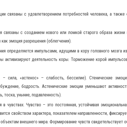
ции связаны с удовлетворением потребностей человека, а также 
я связаны с созданием нового или ломкой старого образа жизни 
 как эмоция разрешения (облегчения).
ния определяется импульсами, идущими в кору головного мозга из
ы активизируют деятельность коры. Торможение корой импульсов
» – сила, «астенос» – слабость, бессилие). Стенические эмоци
збуждение, бодрость. Астенические эмоции уменьшают активност
, тоска, уныние, подавленность).
 в чувствах. Чувство – это постоянная, устойчивая эмоциональна
овится свойством характера, показателем направленности, фиксируе
 объектам внешнего мира. Формирование чувств свидетельствует о