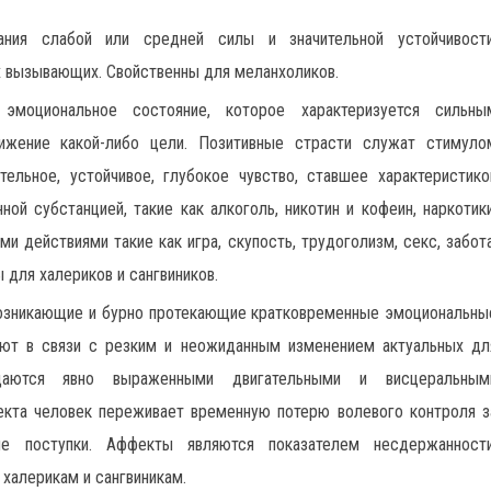
ания слабой или средней силы и значительной устойчивости
х вызывающих. Свойственны для меланхоликов.
эмоциональное состояние, которое характеризуется сильны
ижение какой-либо цели. Позитивные страсти служат стимуло
ельное, устойчивое, глубокое чувство, ставшее характеристико
ой субстанцией, такие как алкоголь, никотин и кофеин, наркотики
и действиями такие как игра, скупость, трудоголизм, секс, забота
ы для халериков и сангвиников.
возникающие и бурно протекающие кратковременные эмоциональны
кают в связи с резким и неожиданным изменением актуальных дл
даются явно выраженными двигательными и висцеральным
фекта человек переживает временную потерю волевого контроля з
е поступки. Аффекты являются показателем несдержанности
халерикам и сангвиникам.