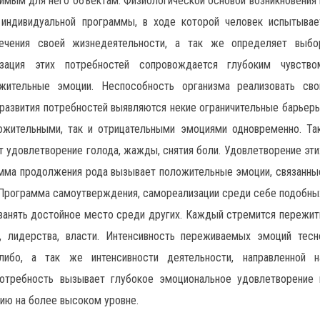
имым для него объектам. Физиологической основой возникновения 
 индивидуальной программы, в ходе которой человек испытывае
ечения своей жизнедеятельности, а так же определяет выбо
изация этих потребностей сопровождается глубоким чувство
ожительные эмоции. Неспособность организма реализовать сво
развития потребностей выявляются некие ограничительные барьеры
ожительными, так и отрицательными эмоциями одновременно. Так
 удовлетворение голода, жажды, снятия боли. Удовлетворение эти
мма продолжения рода вызывает положительные эмоции, связанны
 Программа самоутверждения, самореализации среди себе подобны
 занять достойное место среди других. Каждый стремится пережит
а, лидерства, власти. Интенсивность переживаемых эмоций тесн
ибо, а так же интенсивности деятельности, направленной н
потребность вызывает глубокое эмоциональное удовлетворение 
ию на более высоком уровне.