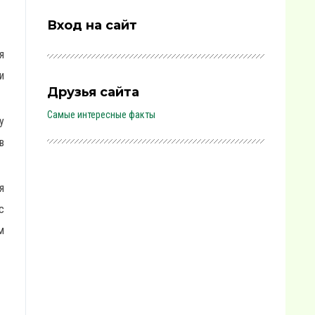
Вход на сайт
я
и
Друзья сайта
Самые интересные факты
у
в
я
с
м