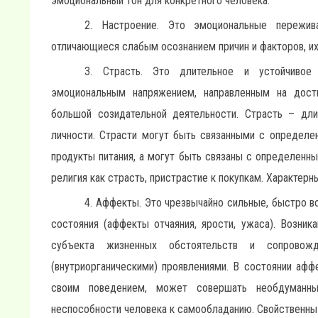
эмоциональный тон для конкретного человека.
2. Настроение. Это эмоциональные пережив
отличающиеся слабым осознанием причин и факторов, и
3. Страсть. Это длительное и устойчивое 
эмоциональным напряжением, направленным на дост
большой созидательной деятельности. Страсть – длит
личности. Страсти могут быть связанными с определенн
продукты питания, а могут быть связаны с определенным
религия как страсть, пристрастие к покупкам. Характерн
4. Аффекты. Это чрезвычайно сильные, быстро 
состояния (аффекты отчаяния, ярости, ужаса). Возни
субъекта жизненных обстоятельств и сопровож
(внутриорганическими) проявлениями. В состоянии аф
своим поведением, может совершать необдуманны
неспособности человека к самообладанию. Свойственны 