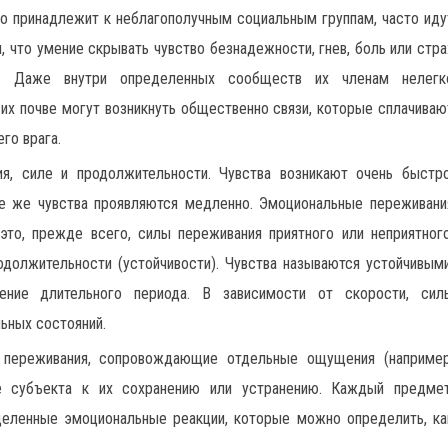
кто принадлежит к неблагополучным социальным группам, часто иду
я, что умение скрывать чувство безнадежности, гнев, боль или стра
м. Даже внутри определенных сообществ их членам нелегк
 их почве могут возникнуть общественно связи, которые сплачиваю
го врага.
ия, силе и продолжительности. Чувства возникают очень быстро
 те же чувства проявляются медленно. Эмоциональные переживани
это, прежде всего, силы переживания приятного или неприятного
должительности (устойчивости). Чувства называются устойчивыми
ение длительного периода. В зависимости от скорости, сил
ьных состояний.
е переживания, сопровождающие отдельные ощущения (например
е субъекта к их сохранению или устранению. Каждый предмет
еделенные эмоциональные реакции, которые можно определить, ка