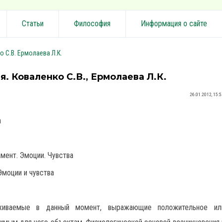
Статьи
Философия
Информация о сайте
 С.В. Ермолаева Л.К.
я. Коваленко С.В., Ермолаева Л.К.
26.01.2012, 15:5
а
амент. Эмоции. Чувства
 Эмоции и чувства
живаемые в данный момент, выражающие положительное ил