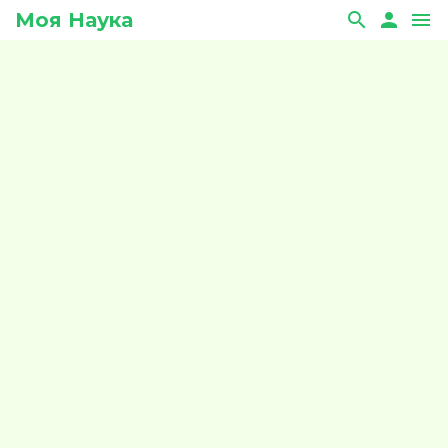
Моя Наука
search
person
menu